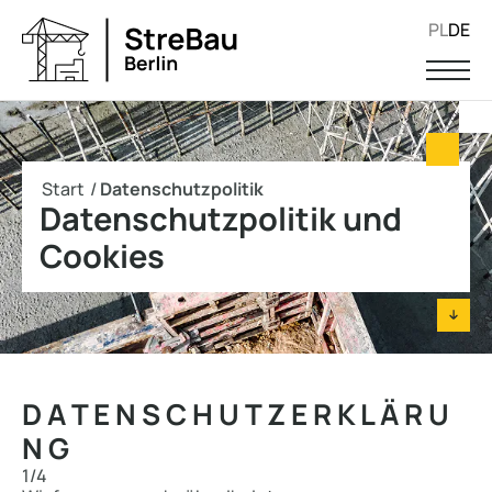
PL
DE
Start
/
Datenschutzpolitik
Datenschutzpolitik und
Cookies
D A T E N S C H U T Z E R K L Ä R U
N G
1/4