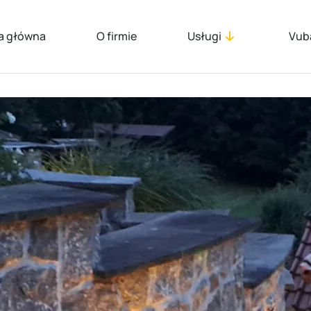
a główna
O firmie
Usługi
Vub